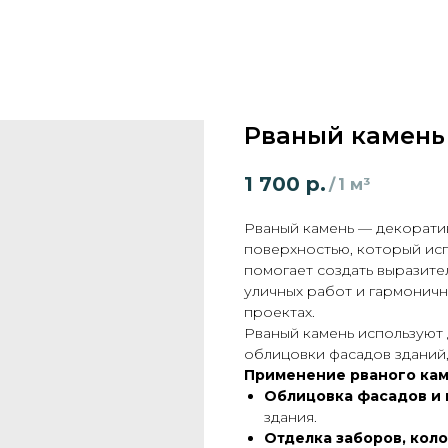
Рваный камень
1 700
р.
/
1 м³
Рваный камень — декорати
поверхностью, который исп
помогает создать выразите
уличных работ и гармоничн
проектах.
Рваный камень используют 
облицовки фасадов зданий,
Применение рваного кам
Облицовка фасадов и
здания.
Отделка заборов, коло