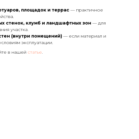
туаров, площадок и террас
— практичное
йства.
 стенок, клумб и ландшафтных зон
— для
ния участка.
стен (внутри помещений)
— если материал и
условиям эксплуатации.
йте в нашей
статье
.