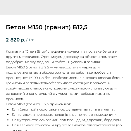
Бетон М150 (гранит) B12,5
2 820
р.
/
1 т
Компания “Green Stroy” специализируется на поставке бетона и
других материалов. Организуем доставку на объект и помогаем
подобрать марку под ваши работы и условия заливки.
Бетон М150 (гранит) B12,5 — универсальная марка для
подготовительных и общестроительных работ, где требуется
прочнее, чем М100, но без необходимости в высоких классах бетона.
Гранитный заполнитель обеспечивает хорошую плотность и
устойчивость к нагрузкам, поэтому смесь часто используют для
оснований и конструкций с умеренными требованиями по
прочности.
Бетон М150 (гранит) B12,5 применяют:
Для бетонной подготовки под фундаменты, плиты и ленты;
Для стяжек и черновых полов (в т.ч. в нежилых помещениях);
Для устройства оснований под площадки, дорожки, бордюры;
Для заливки отмосток и других элементов благоустройства (по
проекту);